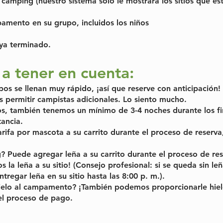
amping (nuestro sistema solo le mostrará los sitios que est
amento en su grupo, incluidos los niños
aya terminado.
 a tener en cuenta:
upos se llenan muy rápido, ¡así que reserve con anticipación!
 permitir campistas adicionales. Lo siento mucho.
os, también tenemos un mínimo de 3-4 noches durante los fi
tancia.
rifa por mascota a su carrito durante el proceso de reserva,
? Puede agregar leña a su carrito durante el proceso de res
la leña a su sitio! (Consejo profesional: si se queda sin le
egar leña en su sitio hasta las 8:00 p. m.).
hielo al campamento? ¡También podemos proporcionarle hie
el proceso de pago.