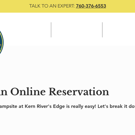
TALK TO AN EXPERT:
760-376-6553
CAMP @ KRE
INFORMATION
BLOG
n Online Reservation
ampsite at Kern River's Edge is really easy! Let's break it 