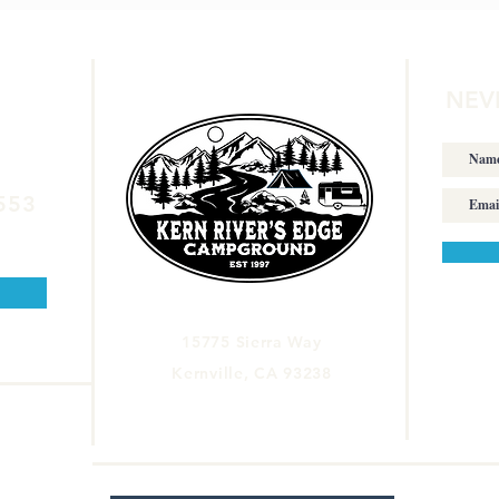
NEV
553
15775 Sierra Way
Kernville,
CA 93238