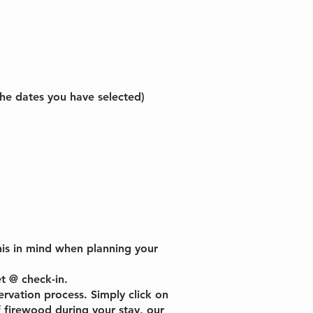
the dates you have selected)
is in mind when planning your
et @ check-in.
rvation process. Simply click on
f firewood during your stay, our