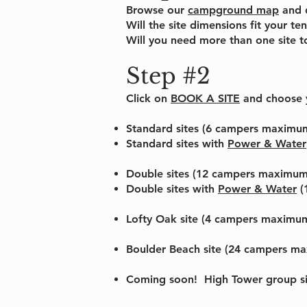
Browse our
campground map
and d
Will the site dimensions fit your te
Will you need more than one site to
Step #2
Click on
BOOK A SITE
and choose y
Standard sites
(6 campers maximum i
Standard sites with
Power & Water
Double sites
(12 campers maximum in
Double sites with
Power & Water
(
Lofty Oak
site (4 campers maximum i
Boulder Beach
site (24 campers max
Coming soon!
High Tower group s